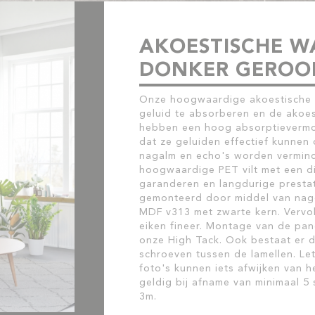
AKOESTISCHE 
DONKER GEROOK
Onze hoogwaardige akoestische
geluid te absorberen en de akoes
hebben een hoog absorptievermog
dat ze geluiden effectief kunne
nagalm en echo's worden vermind
hoogwaardige PET vilt met een d
garanderen en langdurige prestat
gemonteerd door middel van nagel
MDF v313 met zwarte kern. Vervol
eiken fineer. Montage van de pa
onze High Tack. Ook bestaat er 
schroeven tussen de lamellen. Le
foto's kunnen iets afwijken van h
geldig bij afname van minimaal 5 
3m.