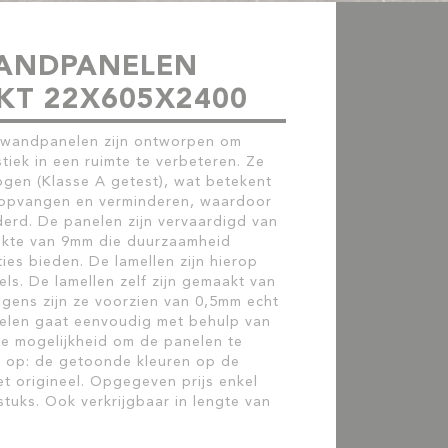
WANDPANELEN
T 22X605X2400
 wandpanelen zijn ontworpen om
tiek in een ruimte te verbeteren. Ze
en (Klasse A getest), wat betekent
n opvangen en verminderen, waardoor
erd. De panelen zijn vervaardigd van
ikte van 9mm die duurzaamheid
ies bieden. De lamellen zijn hierop
s. De lamellen zelf zijn gemaakt van
gens zijn ze voorzien van 0,5mm echt
nelen gaat eenvoudig met behulp van
de mogelijkheid om de panelen te
t op: de getoonde kleuren op de
et origineel. Opgegeven prijs enkel
stuks. Ook verkrijgbaar in lengte van