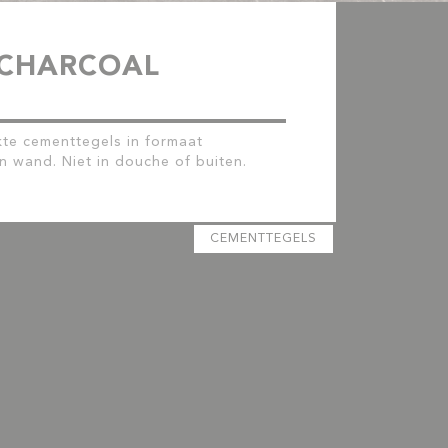
 CHARCOAL
kte cementtegels in formaat
n wand. Niet in douche of buiten.
CEMENTTEGELS