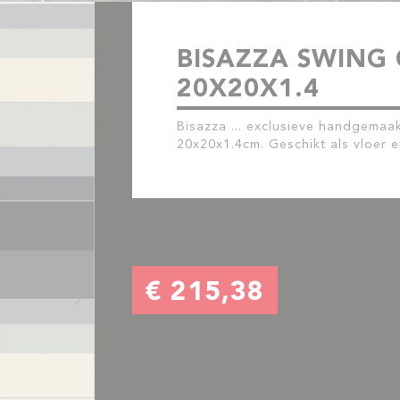
BISAZZA SWING
20X20X1.4
Bisazza ... exclusieve handgemaa
20x20x1.4cm. Geschikt als vloer e
€ 215,38