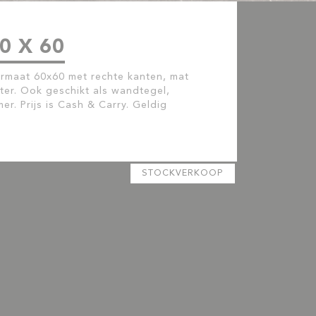
0 X 60
ormaat 60x60 met rechte kanten, mat
ter. Ook geschikt als wandtegel,
r. Prijs is Cash & Carry. Geldig
STOCKVERKOOP