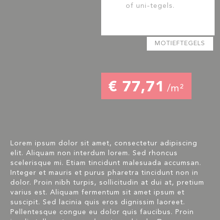
of uni-tegels.
MOTIEFTEGELS
€ 77,71
/m²
Lorem ipsum dolor sit amet, consectetur adipiscing
elit. Aliquam non interdum lorem. Sed rhoncus
scelerisque mi. Etiam tincidunt malesuada accumsan.
Integer et mauris et purus pharetra tincidunt non in
dolor. Proin nibh turpis, sollicitudin at dui at, pretium
varius est. Aliquam fermentum sit amet ipsum et
suscipit. Sed lacinia quis eros dignissim laoreet.
Pellentesque congue eu dolor quis faucibus. Proin