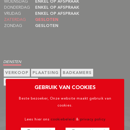
WOENSDAG
ENKEL OP AFSPRAAK
DONDERDAG
ENKEL OP AFSPRAAK
VRIJDAG
ENKEL OP AFSPRAAK
ZATERDAG
GESLOTEN
ZONDAG
GESLOTEN
DIENSTEN
VERKOOP
PLAATSING
BADKAMERS
BEGELEIDING
GEBRUIK VAN COOKIES
Beste bezoeker, Onze website maakt gebruik van
cookies.
Lees hier ons
cookiebeleid
&
privacy policy
COPYRIGHT © 2022 - MAR-SEL.BE - ALL RIGHTS RESERVED