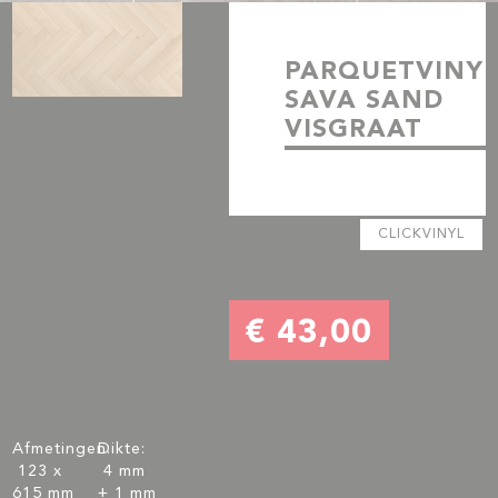
PARQUETVINY
SAVA SAND
VISGRAAT
CLICKVINYL
€ 43,00
Afmetingen:
Dikte:
123 x
4 mm
615 mm
+ 1 mm