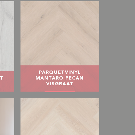
PARQUETVINYL
T
MANTARO PECAN
VISGRAAT