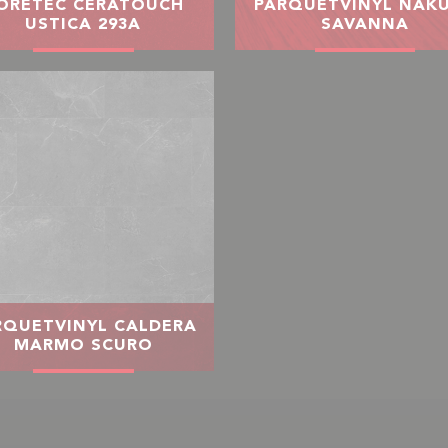
ORETEC CERATOUCH
PARQUETVINYL NAK
USTICA 293A
SAVANNA
RQUETVINYL CALDERA
MARMO SCURO