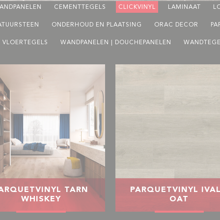
ANDPANELEN
CEMENTTEGELS
CLICKVINYL
LAMINAAT
L
ATUURSTEEN
ONDERHOUD EN PLAATSING
ORAC DECOR
PA
VLOERTEGELS
WANDPANELEN | DOUCHEPANELEN
WANDTEGE
ARQUETVINYL TARN
PARQUETVINYL IVA
WHISKEY
OAT